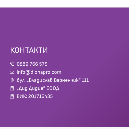
КОНТАКТИ
0889 766 575
info@dionapro.com
бул. „Владислав Варненчик“ 111
„Дид Дидие” ЕООД
ЕИК: 201716435