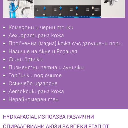
Комедони и черни точки
Дехидратирана кожа
Проблемна (мазна) кожа със запушени пори.
Наличие на Акне и Розацея
Фини бръчки
Пигментни петна и лунички
Торбички под очите
Слънчево изгаряне
Детоксикирана кожа
Неравномерен тен
HYDRAFACIAL ИЗПОЛЗВА РАЗЛИЧНИ
СПИРАЛОВИДНИ ДЮЗИ ЗА ВСЕКИ ЕТАП ОТ