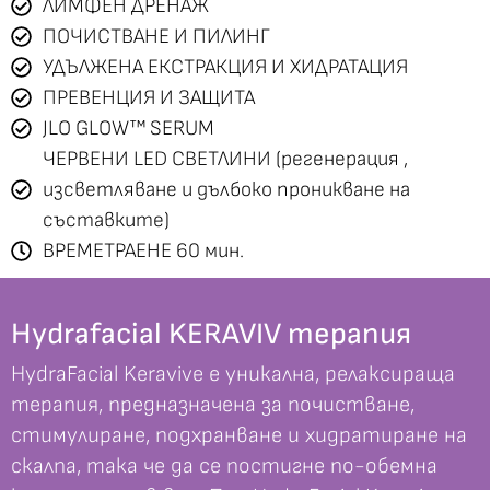
ЛИМФЕН ДРЕНАЖ
ПОЧИСТВАНЕ И ПИЛИНГ
УДЪЛЖЕНА ЕКСТРАКЦИЯ И ХИДРАТАЦИЯ
ПРЕВЕНЦИЯ И ЗАЩИТА
JLO GLOW™ SERUM
ЧЕРВЕНИ LED СВЕТЛИНИ (регенерация ,
изсветляване и дълбоко проникване на
състaвките)
ВРЕМЕТРАЕНЕ 60 мин.
Hydrafacial KERAVIV терапия
HydraFacial Keravive е уникална, релаксираща
терапия, предназначена за почистване,
стимулиране, подхранване и хидратиране на
скалпа, така че да се постигне по-обемна