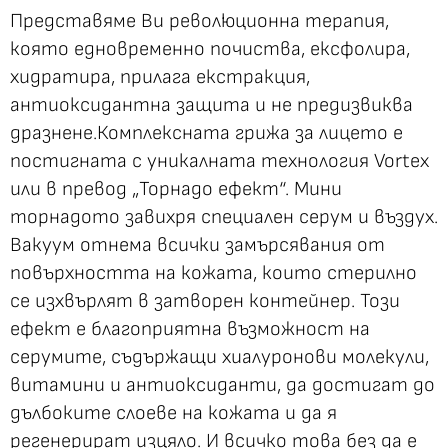
Представяме Ви революционна терапия,
която едновременно почиства, ексфолира,
хидратира, прилага екстракция,
антиоксидантна защита и не предизвиква
дразнене.
Комплексната грижа за лицето е
постигната с уникалната технология Vortex
или в превод „Торнадо ефект“. Мини
торнадото завихря специален серум и въздух.
Вакуум отнема всички замърсявания от
повърхността на кожата, които стерилно
се изхвърлят в затворен контейнер. Този
ефект е благоприятна възможност на
серумите, съдържащи хиалуронови молекули,
витамини и антиоксиданти, да достигат до
дълбоките слоеве на кожата и да я
регенерират изцяло. И всичко това без да е