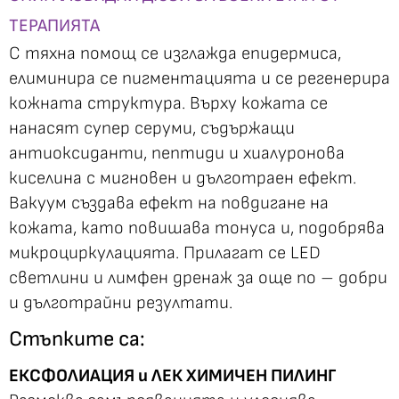
ТЕРАПИЯТА
С тяхна помощ се изглажда епидермиса,
елиминира се пигментацията и се регенерира
кожната структура. Върху кожата се
нанасят супер серуми, съдържащи
антиоксиданти, пептиди и хиалуронова
киселина с мигновен и дълготраен ефект.
Вакуум създава ефект на повдигане на
кожата, като повишава тонуса и, подобрява
микроциркулацията. Прилагат се LED
светлини и лимфен дренаж за още по – добри
и дълготрайни резултати.
Стъпките са:
ЕКСФОЛИАЦИЯ и ЛЕК ХИМИЧЕН ПИЛИНГ