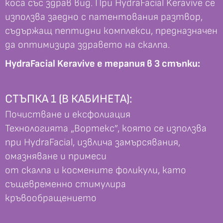
коса със здрав вид. При HydraFacial Keravive се
използва заедно с патентования разтвор,
съдържащ пептидни комплекси, предназначен
да оптимизира здравето на скалпа.
HydraFacial Keravive е терапия в 3 стъпки:
СТЪПКА 1 (В КАБИНЕТА):
Почистване и ексфолиация
Технологията „Вортекс”, която се използва
при HydraFacial, извлича замърсявания,
омазняване и примеси
от скалпа и космените фоликули, като
същевременно стимулира
кръвообращението