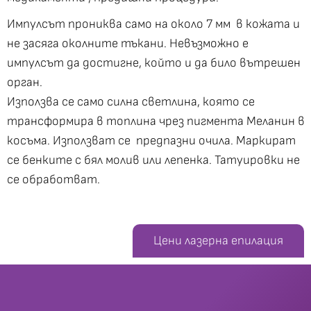
Импулсът прониква само на около 7 мм в кожата и
не засяга околните тъкани. Невъзможно е
импулсът да достигне, който и да било вътрешен
орган.
Използва се само силна светлина, която се
трансформира в топлина чрез пигмента Меланин в
косъма. Използват се предпазни очила. Маркират
се бенките с бял молив или лепенка. Татуировки не
се обработват.
Цени лазерна епилация