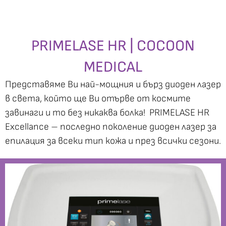
PRIMELASE HR | COCOON
MEDICAL
Представяме Ви най-мощния и бърз диоден лазер
в света, който ще Ви отърве от космите
завинаги и то без никаква болка!
PRIMELASE HR
Excellance – последно поколение диоден лазер за
епилация за всеки тип кожа и през всички сезони.