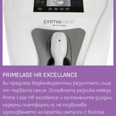
PRIMELASE HR EXCELLANCE
Ви предлага безконкурентни резултати още
от първата сесия. Основната разлика между
Prime Lase HR excellence и останалите диодни
лазерни платформи е, че позволява
използването на кратки импулси с висока