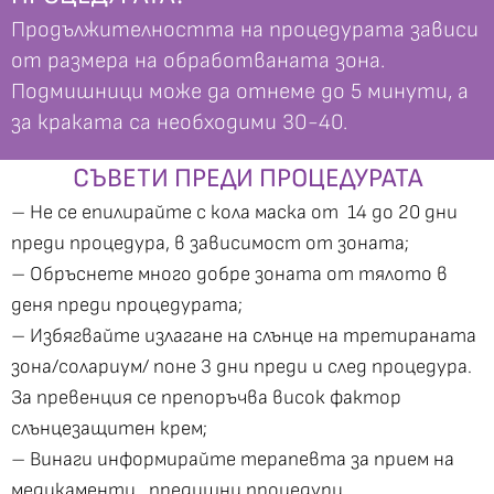
Продължителността на процедурата зависи
от размера на обработваната зона.
Подмишници може да отнеме до 5 минути, а
за краката са необходими 30-40.
СЪВЕТИ ПРЕДИ ПРОЦЕДУРАТА
– Не се епилирайте с кола маска от 14 до 20 дни
преди процедура, в зависимост от зоната;
– Обръснете много добре зоната от тялото в
деня преди процедурата;
– Избягвайте излагане на слънце на третираната
зона/солариум/ поне 3 дни преди и след процедура.
За превенция се препоръчва висок фактор
слънцезащитен крем;
– Винаги информирайте терапевта за прием на
медикаменти , предишни процедури.