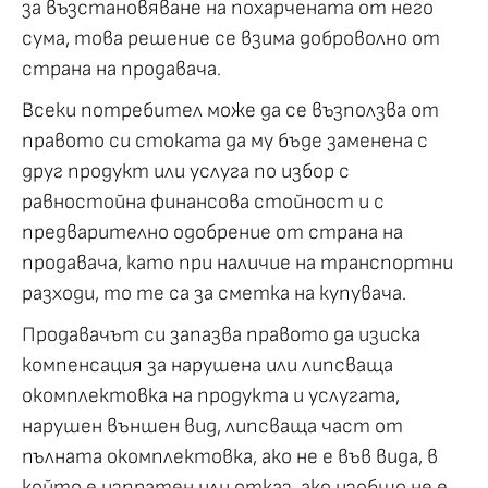
за възстановяване на похарчената от него
сума, това решение се взима доброволно от
страна на продавача.
Всеки потребител може да се възползва от
правото си стоката да му бъде заменена с
друг продукт или услуга по избор с
равностойна финансова стойност и с
предварително одобрение от страна на
продавача, като при наличие на транспортни
разходи, то те са за сметка на купувача.
Продавачът си запазва правото да изиска
компенсация за нарушена или липсваща
окомплектовка на продукта и услугата,
нарушен външен вид, липсваща част от
пълната окомплектовка, ако не е във вида, в
който е изпратен или отказ, ако изобщо не е