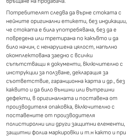
връщане на продавача.
Потребителят следва да върне стоката с
нейните оригинални етикети, без индикации,
че стоката е била употребявана, без да е
повредена или третирана по какъвто и да
било начин, с ненарушена цялост, напълно
окомплектована заедно с всички
съпътстващи я документи, включително с
инструкции за ползване, декларация за
съответствие, гаранционна карта и др., без
каквито и да било външни или вътрешни
дефекти, в оригиналната и поставена от
производителя опаковка, включително с
поставените от производителя
полистиролни или други защитни елементи,
защитни фолиа маркировки и т.н както и при