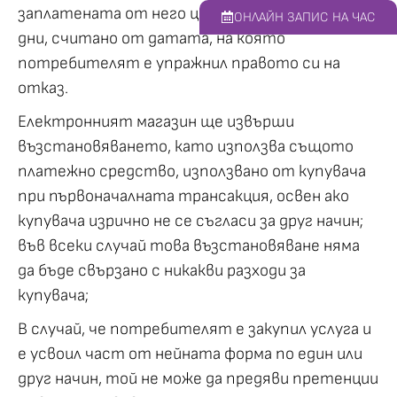
заплатената от него цена не по-късно от 15
ОНЛАЙН ЗАПИС НА ЧАС
дни, считано от датата, на която
потребителят е упражнил правото си на
отказ.
Електронният магазин ще извърши
възстановяването, като използва същото
платежно средство, използвано от купувача
при първоначалната трансакция, освен ако
купувача изрично не се съгласи за друг начин;
във всеки случай това възстановяване няма
да бъде свързано с никакви разходи за
купувача;
В случай, че потребителят е закупил услуга и
е усвоил част от нейната форма по един или
друг начин, той не може да предяви претенции