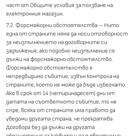
част от Общите условия за ползване на
електронния магазин.
7.2. Форсмажорни обстоятелства – Нито
една от страните няма да носи отговорност
за неизпълнението на договорните си
задължения, ако подобно неизпълнение се
дължи на форсмажорно обстоятелство.
Форсмажорно обстоятелство е
непредвидимо събитие, извън контрола на
страните, което не може да бъде избегнато.
Ако в срок от 14 (четиринадесет) дни от
датата на съответното събитие, то не
спре, всяка от страните има правото да
уведоми другата страна, че прекратява
Договора без да дължи на другата
обезщетения за каквито и да е евентуално