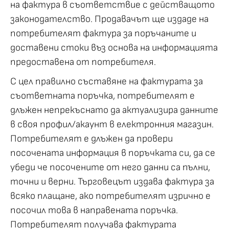
на фактура в съответствие с действащото
законодателство. Продавачът ще издаде на
потребителят фактура за поръчаните и
доставени стоки въз основа на информацията
предоставена от потребителя.
С цел правилно съставяне на фактурата за
съответната поръчка, потребителят е
длъжен непрекъснато да актуализира данните
в своя профил/акаунт в електронния магазин.
Потребителят е длъжен да провери
посочената информация в поръчката си, да се
убеди че посочените от него данни са пълни,
точни и верни. Търговецът издава фактура за
всяко плащане, ако потребителят изрично е
посочил това в направената поръчка.
Потребителят получава фактурата