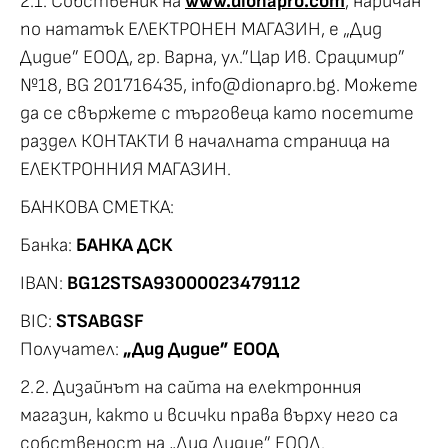
2.1. Собственик на
www.dionapro.com
, наричан
по нататък ЕЛЕКТРОНЕН МАГАЗИН, е „Дид
Дидие” ЕООД, гр. Варна, ул.”Цар Ив. Срацимир”
№18, BG 201716435,
info@dionapro.bg
. Можете
да се свържете с търговецa като посетите
раздел КОНТАКТИ в началната страница на
ЕЛЕКТРОННИЯ МАГАЗИН.
БАНКОВА СМЕТКА:
Банка:
БАНКА ДСК
IBAN:
BG12STSA93000023479112
BIC:
STSABGSF
Получател:
„Дид Дидие” ЕООД
2.2. Дизайнът на сайта на електронния
магазин, както и всички права върху него са
собственост на „Дид Дидие” ЕООД.