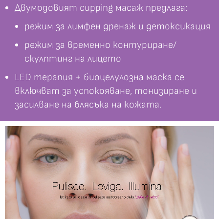
Двумодовият cupping масаж предлага:
режим за лимфен дренаж и детоксикация
режим за временно контуриране/
скулптинг на лицето
LED терапия + биоцелулозна маска се
включват за успокояване, тонизиране и
засилване на блясъка на кожата.