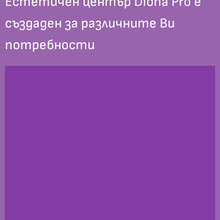
Естетичен център Diona Pro е
създаден за различните Ви
потребности