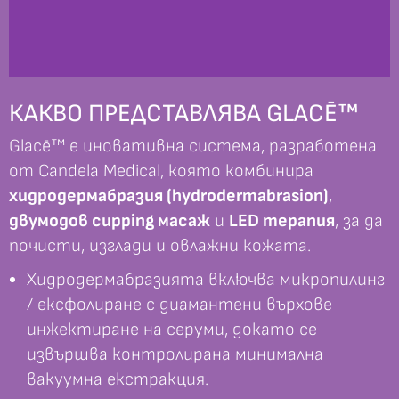
КАКВО ПРЕДСТАВЛЯВА GLACĒ™
Glacē™ е иновативна система, разработена
от Candela Medical, която комбинира
хидродермабразия (hydrodermabrasion)
,
двумодов cupping масаж
и
LED терапия
, за да
почисти, изглади и овлажни кожата.
Хидродермабразията включва микропилинг
/ ексфолиране с диамантени върхове
инжектиране на серуми, докато се
извършва контролирана минимална
вакуумна екстракция.