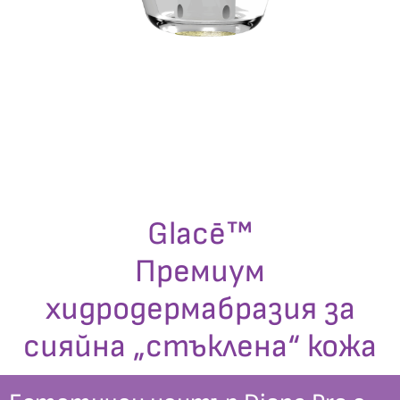
Glacē™
Премиум
хидродермабразия за
сияйна „стъклена“ кожа