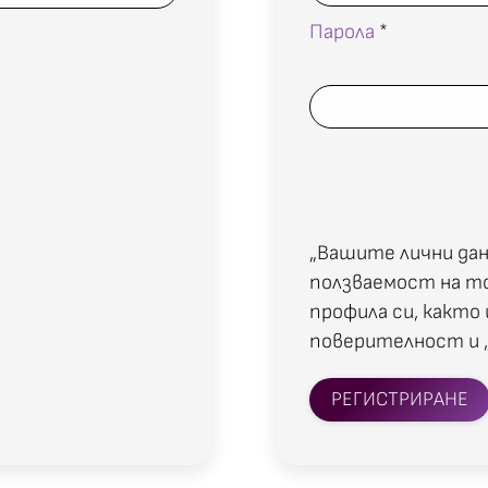
Парола
*
„Вашите лични дан
ползваемост на то
профила си, както 
поверителност и 
РЕГИСТРИРАНЕ