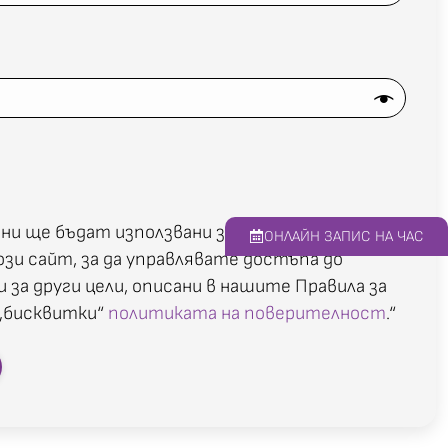
ни ще бъдат използвани за подобрена
ОНЛАЙН ЗАПИС НА ЧАС
зи сайт, за да управлявате достъпа до
и за други цели, описани в нашите Правила за
„бисквитки“
политиката на поверителност
.“