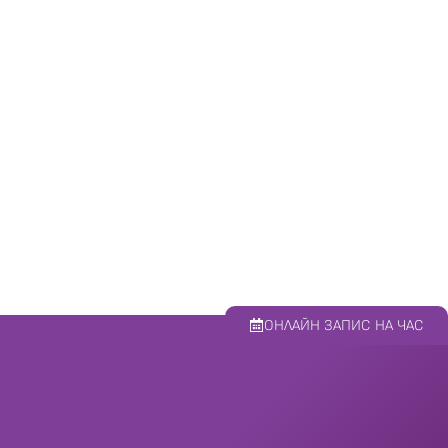
Коварните стрии – вече
имаме решение за тях!
Третиране на белези и стрии
01.11.2019
Прочети повече
ОНЛАЙН ЗАПИС НА ЧАС