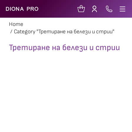
Home
You are here:
Category "Третиране на белези и стрии"
Третиране на белези и стрии