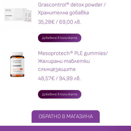
Grascontrol® detox powder /
Хранителна добавка
35,28
€
/ 69,00 лв.
Добавяне в количката
Мesoprotech® PLE gummies/
Желирани таблетки
слънцезащита
48,57
€
/ 94,99 лв.
Добавяне в количката
ОБРАТНО В МАГАЗИНА