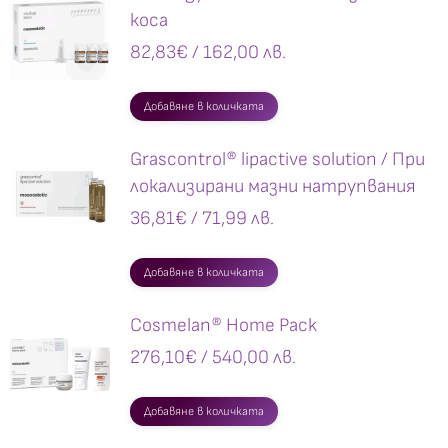
коса
82,83
€
/ 162,00 лв.
Добавяне в количката
Grascontrol® lipactive solution / При
локализирани мазни натрупвания
36,81
€
/ 71,99 лв.
Добавяне в количката
Cosmelan® Home Pack
276,10
€
/ 540,00 лв.
Добавяне в количката