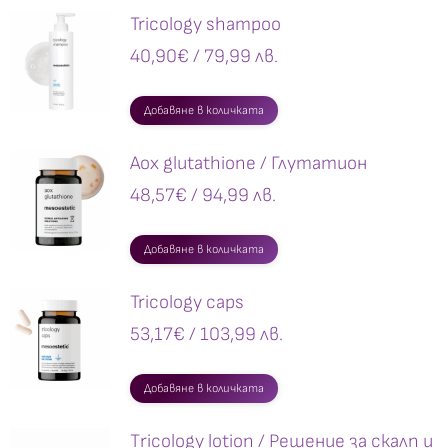
Tricology shampoo
40,90
€
/ 79,99 лв.
Добавяне в количката
Аox glutathione / Глутатион
48,57
€
/ 94,99 лв.
Добавяне в количката
Tricology caps
53,17
€
/ 103,99 лв.
Добавяне в количката
Тricology lotion / Решение за скалп и