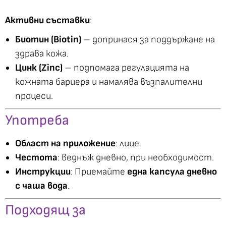
Активни съставки
:
Биотин (Biotin)
– допринася за поддържане на
здрава кожа.
Цинк (Zinc)
– подпомага регулацията на
кожната бариера и намалява възпалителни
процеси.
Употреба
Област на приложение
: лице.
Честота
: веднъж дневно, при необходимост.
Инструкции
: Приемайте
една капсула дневно
с чаша вода
.
Подходящ за