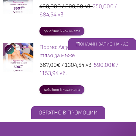
460,00
€
/ 899,68 лв.
350,00
€
/
684,54 лв.
Добавяне в количката
ОНЛАЙН ЗАПИС НА ЧАС
Промо: Лазерна епилация на цяло
тяло за мъже
667,00
€
/ 1304,54 лв.
590,00
€
/
1153,94 лв.
Добавяне в количката
ОБРАТНО В ПРОМОЦИИ