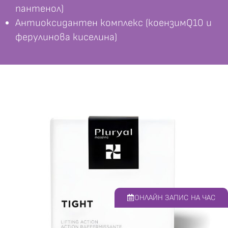
пантенол)
Антиоксидантен комплекс (коензимQ10 и
ферулинова киселина)
ОНЛАЙН ЗАПИС НА ЧАС