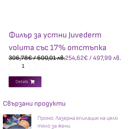
Филър за устни Juvederm
voluma със 17% отстъпка
306,78
€
/ 600,01 лв.
254,62
€
/ 497,99 лв.
Details
Свързани продукти
Промо: Лазерна епилация на цяло
тяло за жени