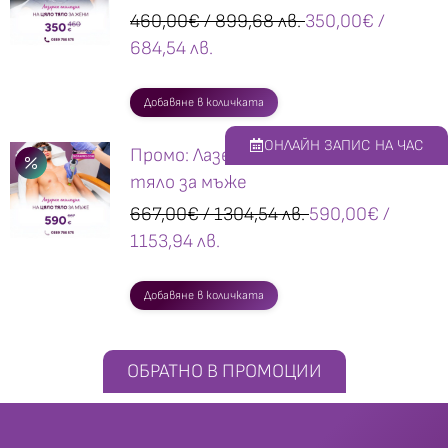
460,00
€
/ 899,68 лв.
350,00
€
/
684,54 лв.
Добавяне в количката
ОНЛАЙН ЗАПИС НА ЧАС
Промо: Лазерна епилация на цяло
тяло за мъже
667,00
€
/ 1304,54 лв.
590,00
€
/
1153,94 лв.
Добавяне в количката
ОБРАТНО В ПРОМОЦИИ