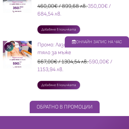
460,00
€
/ 899,68 лв.
350,00
€
/
684,54 лв.
Добавяне в количката
ОНЛАЙН ЗАПИС НА ЧАС
Промо: Лазерна епилация на цяло
тяло за мъже
667,00
€
/ 1304,54 лв.
590,00
€
/
1153,94 лв.
Добавяне в количката
ОБРАТНО В ПРОМОЦИИ