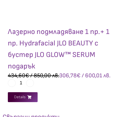
Лазерно подмладяване 1 пр.+ 1
пр. Hydrafacial JLO BEAUTY с
бустер JLO GLOW™ SERUM
подарък
434,60
€
/ 850,00 лв.
306,78
€
/ 600,01 лв.
Details
Свързани продукти