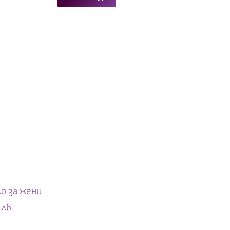
о за жени
 лв.