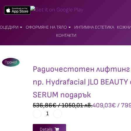
ОЦЕДУРИ
ОФОРМЯНЕ НА ТЯЛО
ИНТИМНА ЕСТЕТИКА
КОЖНИ
КОНТАКТИ
Промо!
Радиочестотен лифтинг на
пр. Hydrafacial JLO BEAUT
SERUM подарък
536,86
€
/ 1050,01 лв.
409,03
€
/ 799
Details