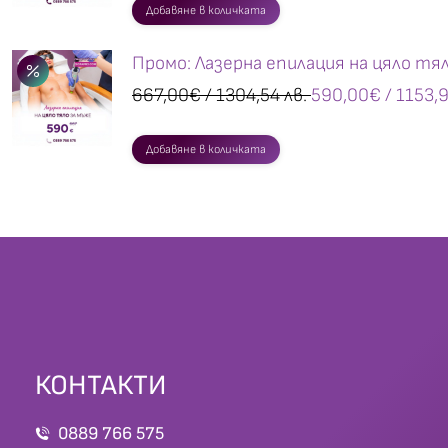
Добавяне в количката
Промо: Лазерна епилация на цяло тя
667,00
€
/ 1304,54 лв.
590,00
€
/ 1153,9
Добавяне в количката
КОНТАКТИ
0889 766 575