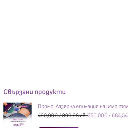
Свързани продукти
Промо: Лазерна епилация на цяло тял
460,00
€
/ 899,68 лв.
350,00
€
/ 684,54