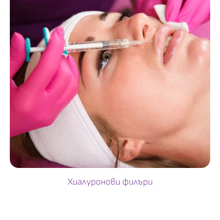
Хиалуронови филъри