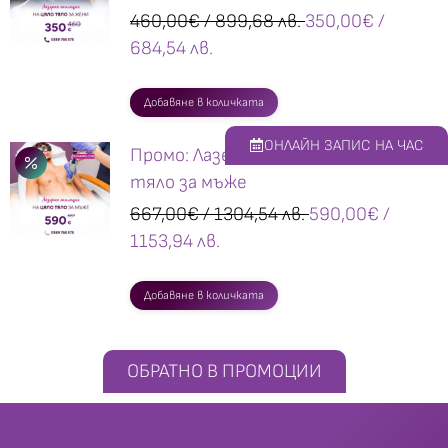
460,00
€
/ 899,68 лв.
350,00
€
/
684,54 лв.
Добавяне в количката
ОНЛАЙН ЗАПИС НА ЧАС
Промо: Лазерна епилация на цяло
тяло за мъже
667,00
€
/ 1304,54 лв.
590,00
€
/
1153,94 лв.
Добавяне в количката
ОБРАТНО В ПРОМОЦИИ