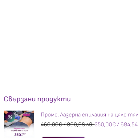
Свързани продукти
Промо: Лазерна епилация на цяло тял
460,00
€
/ 899,68 лв.
350,00
€
/ 684,54