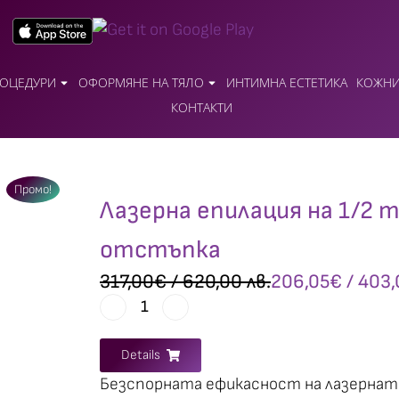
ОЦЕДУРИ
ОФОРМЯНЕ НА ТЯЛО
ИНТИМНА ЕСТЕТИКА
КОЖНИ
КОНТАКТИ
Промо!
Лазерна епилация на 1/2 
отстъпка
317,00
€
/ 620,00 лв.
206,05
€
/ 403,
Details
Безспорната ефикасност на лазерната