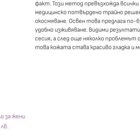
факт. Този метод превъзхожда всички
медицинско потвърдено трайно решен
окосмяване. Освен това предлага по-б
удобно изживяване. Видими резултати
сесия, а след още няколко проблемът 
това кожата става красиво гладка и м
о за жени
 лв.