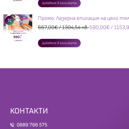
Добавяне в количката
Промо: Лазерна епилация на цяло тя
667,00
€
/ 1304,54 лв.
590,00
€
/ 1153,9
Добавяне в количката
КОНТАКТИ
0889 766 575