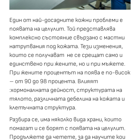
Един от най-досадните кожни проблеми е
появата на целулит. Той представлява
комплексно състояние свързано с мастни
натрупвания под кожата. Тези изменения,
които се получават не се срещат само и
единствено при жените, но и при мъжете.
При жените процентът на поява е по-висок
– от 90 до 98 процента. Влияят
:хормоналната дейност, структурата на
тялото, различната дебелина на кожата и
клетъчната структура.
Разбира се, има няколко вида храни, които
помагат и се борят с появата на целулит.
Продължете да четете, за да научите кои