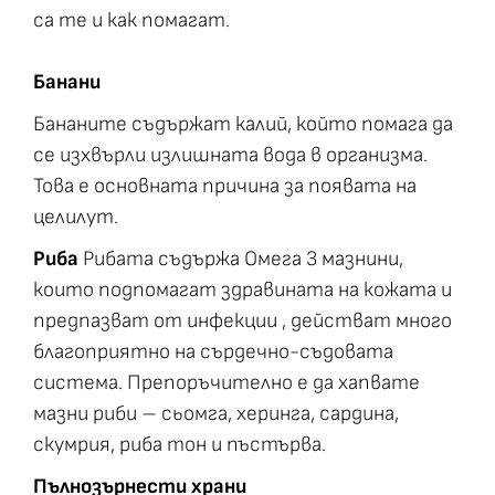
са те и как помагат.
Банани
Бананите съдържат калий, който помага да
се изхвърли излишната вода в организма.
Това е основната причина за появата на
целилут.
Риба
Рибата съдържа Омега 3 мазнини,
които подпомагат здравината на кожата и
предпазват от инфекции , действат много
благоприятно на сърдечно-съдовата
система. Препоръчително е да хапвате
мазни риби – сьомга, херинга, сардина,
скумрия, риба тон и пъстърва.
Пълнозърнести храни