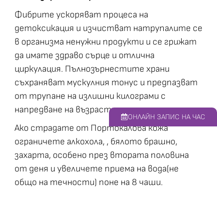
Фибрите ускоряват процеса на
детоксикация и изчистват натрупалите се
в организма ненужни продукти и се грижат
да имате здраво сърце и отлична
циркулация. Пълнозърнестите храни
съхраняват мускулния тонус и предпазват
от трупане на излишни килограми с
напредване на възрастта.
ОНЛАЙН ЗАПИС НА ЧАС
Ако страдате от Портокалова кожа
ограничете алкохола, , бялото брашно,
захарта, особено през втората половина
от деня и увеличете приема на вода(не
общо на течности) поне на 8 чаши.