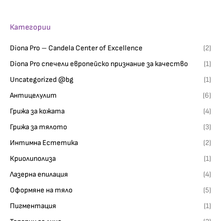
Категории
Diona Pro – Candela Center of Excellence
(2)
Diona Pro спечели европейско признание за качество
(1)
Uncategorized @bg
(1)
Антицелулит
(6)
Грижа за кожата
(4)
Грижа за тялото
(3)
Интимна Естетика
(2)
Криолиполиза
(1)
Лазерна епилация
(4)
Оформяне на тяло
(5)
Пигментация
(1)