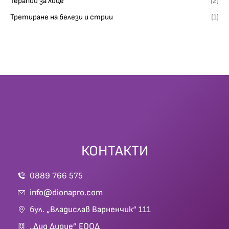
Терапии за лице
(2)
Третиране на белези и стрии
(1)
КОНТАКТИ
0889 766 575
info@dionapro.com
бул. „Владислав Варненчик“ 111
„Дид Дидие” ЕООД