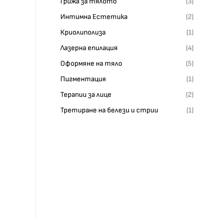
Грижа за тялото
(3)
Интимна Естетика
(2)
Криолиполиза
(1)
Лазерна епилация
(4)
Оформяне на тяло
(5)
Пигментация
(1)
Терапии за лице
(2)
Третиране на белези и стрии
(1)