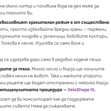
а около литър и половина вода на ден може да
али теглото Ви.
авословният хранителен режим е от съществено
ети, просто избягвайте вредни храни – пържени,
сезонните плодове и зеленчуци, бобовите култури,
олкова е лесно. Изисква се само воля и
 се изразява дори само в редовно ходене пеша.
рите за тяло.
Много лесно и бързо ще получите
ловен начин на живот. Така и малките упорити
или ръцете ще бъдат отстранени с няколко бързи
антицелулитната процедура –
VelaShape III
.
огат да Ви консултират как да поддържате
ашите съвети! Няма да съжалявате.