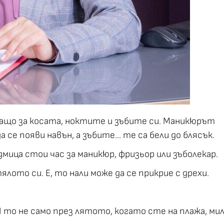
аващо за косата, ноктите и зъбите си. Маникюрът
а се появи навън, а зъбите… те са бели до блясък.
дмица стои час за маникюр, фризьор или зъболекар.
ото си. Е, то нали може да се прикрие с дрехи.
 то не само през лятото, когато сте на плажа, ми