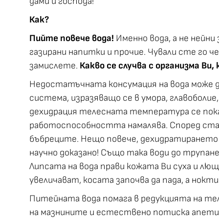
дами и господа!
Как?
Пийте повече вода!
Именно вода, а не нейни
газирани напитки и прочие. Чували сте го 
замислете.
Какво се случва с организма Ви
Недостатъчната консумация на вода може д
система, изразяващо се в умора, главоболие
дехидрация телесната температура се покачв
работоспособността намалява. Според ста
бъбреците. Нещо повече, дехидратирането 
научно доказано! Също така води до трупане
Липсата на вода прави кожата Ви суха и лющ
увеличават, косата започва да пада, а нокт
Питейната вода помага в редукцията на те
на мазнините и естествено потиска апети