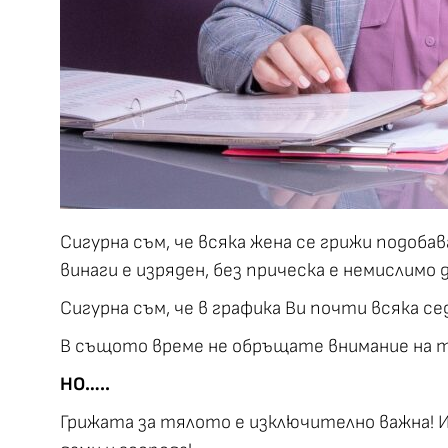
Сигурна съм, че всяка жена се грижи подоб
винаги е изряден, без прическа е немислимо д
Сигурна съм, че в графика Ви почти всяка се
В същото време не обръщате внимание на тял
НО…..
Грижата за тялото е изключително важна! И