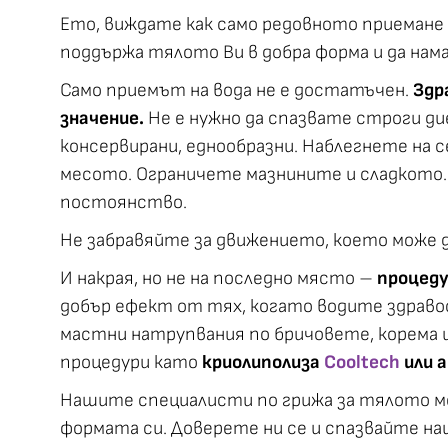
Ето, виждате как само редовното приемане н
поддържа тялото Ви в добра форма и да нам
Само приемът на вода не е достатъчен.
Здр
значение.
Не е нужно да спазвате строги ди
консервирани, еднообразни. Наблегнете на 
месото. Ограничете мазнините и сладкото. Т
постоянство.
Не забравяйте за движението, което може да
И накрая, но не на последно място –
процеду
добър ефект от тях, когато водите здравос
мастни натрупвания по бричовете, корема 
процедури като
криолиполиза
C
ooltech
или 
Нашите специалисти по грижа за тялото м
формата си. Доверете ни се и спазвайте н