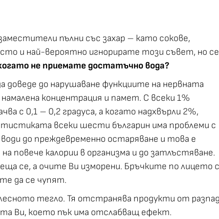
 заместители пълни със захар – като сокове,
често и най-вероятно игнорирате този съвет, но се
, когато не приемате достатъчно вода?
а доведе до нарушаване функциите на нервната
, намалена концентрация и памет. С всеки 1%
а с 0,1 – 0,2 градуса, а когато надхвърли 2%,
тистиката всеки шести българин има проблеми с
води до преждевременно остаряване и това е
 на повече калории в организма и до затлъстяване.
еща се, а очите Ви изморени. Бръчките по лицето 
ите да се чупят.
лесното тегло. Тя отстранява продукти от разпа
та Ви, което пък има отслабващ ефект.