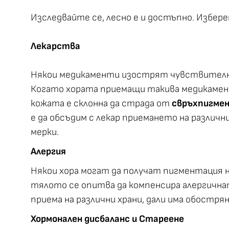
Изследвайте се, лесно е и достъпно. Избер
Лекарства
Някои медикаменти изострят чувствителн
Когато хората приемащи такива медикамент
кожата е склонна да страда от
свръхпигме
е да обсъдим с лекар приемането на различн
мерки.
Алергия
Някои хора могат да получат пигментация н
тялото се опитва да компенсира алергична
приема на различни храни, дали има обострян
Хормонален дисбаланс и Стареене