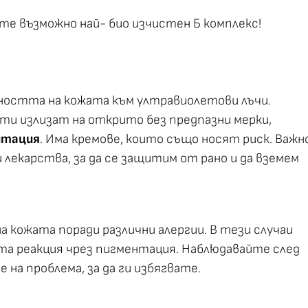
ете възможно най- био изчистен Б комплекс!
остта на кожата към ултравиолетови лъчи.
и излизат на открито без предпазни мерки,
нтация
. Има кремове, които също носят риск. Важн
и лекарства, за да се защитим от рано и да вземем
а кожата поради различни алергии. В тези случаи
та реакция чрез пигментация. Наблюдавайте след
е на проблема, за да ги избягвате.