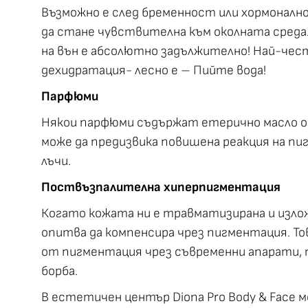
Възможно е след бременност или хормонално
да стане чувствителна към околната среда.
на вън е абсолютно задължително! Най-чес
дехидратация- лесно е – Пийте вода!
Парфюми
Някои парфюми съдържат етерично масло о
може да предизвика повишена реакция на п
лъчи.
Поствъзпалителна хиперпигментация
Когато кожата ни е травматизирана и изло
опитва да компенсира чрез пигментация. Тов
от пигментация чрез съвременни апарати, 
борба.
В естетичен център Diona Pro Body & Face 