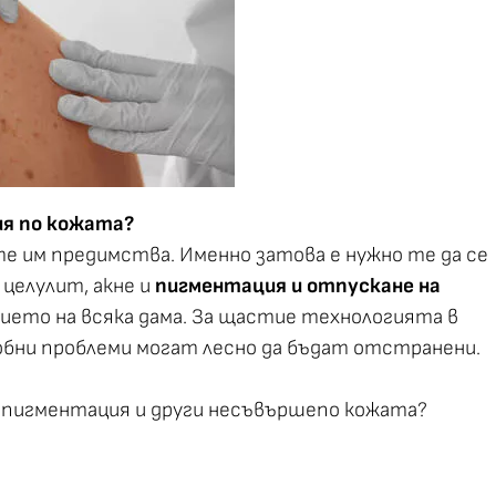
ия по кожата?
е им предимства. Именно затова е нужно те да се
целулит, акне и
пигментация и отпускане на
ето на всяка дама. За щастие технологията в
обни проблеми могат лесно да бъдат отстранени.
а пигментация и други несъвършепо кожата?