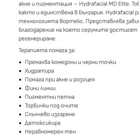
акне и пигментация – Hydrafacial MD Elite. Т
както и единствена в България. Hydrafacial 
технологията Вортекс. Представлява завих
благодарение на което серумите достигат 
регенериране.
Терапията помага за:
Премахва комедони и черни точки
Хидратира
Помага при акне и розоцея
Фини линии
Пигментни петна
Торбички под очите
Слънчево изгаряне
Детоксикира
Неравномерен тен