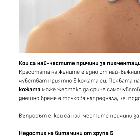
Кои са най-честите причини за пигментац
Красотата на жените е едно от най-важнит
чувстват приятно в кожата си. Появата на 
кожата
може жестоко да срине самочувстви
днешно време е толкова напреднала, че под
Въпросът е: кои са най-честите причини з
Недостиг на витамини от група Б