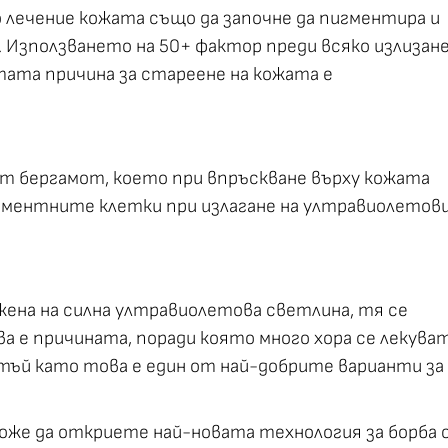
 лечение кожата също да започне да пигментира и
 Използването на 50+ фактор преди всяко излизан
тата причина за стареене на кожата е
т бергамот, което при впръскване върху кожата
игментните клетки при излагане на ултравиолетов
жена на силна ултравиолетова светлина, тя се
а е причината, поради която много хора се лекува
тъй като това е един от най-добрите варианти за
може да откриете най-новата технология за борба 