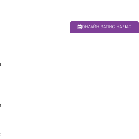
е
ОНЛАЙН ЗАПИС НА ЧАС
и
т
с