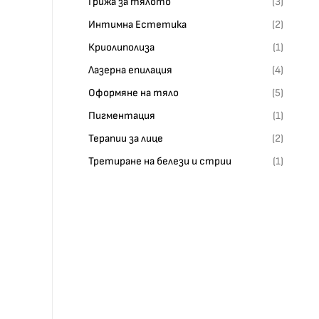
Грижа за тялото
(3)
Интимна Естетика
(2)
Криолиполиза
(1)
Лазерна епилация
(4)
Оформяне на тяло
(5)
Пигментация
(1)
Терапии за лице
(2)
Третиране на белези и стрии
(1)