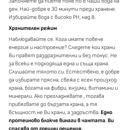
Започнете да пиете поне по 8 чаши вода на
ден. Най-добре е 30 минути преди хранене.
Избирайте вода с високо PH, над 8.
Хранителен режим
Наблюдавайте се. Кога имате повече
енергия и настроение? Следете кои храни
Ви правят раздразнителни и без тонус. Не
за всеки е подходяща една и съща храна.
Слушайте тялото си. Естествено, е добре
да избирате прясна, свежа с ясен произход
храна, богата на фибри, ензими, витамини и
минерали. Ако прегладнявате , тогава
прибягвате до бързата храна, а тя
всъщност не Ви храни, а задръства.
Едно
протеиново блокче винаги в чантата
,
Ви
спасява от грешни решения.