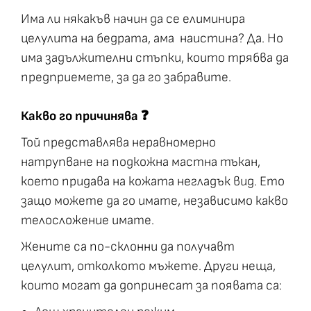
Има ли някакъв начин да се елиминира
целулита на бедрата, ама наистина? Да. Но
има задължителни стъпки, които трябва да
предприемете, за да гo забравите.
Какво го причинява ❓
Той представлява неравномерно
натрупване на подкожна мастна тъкан,
което придава на кожата негладък вид. Ето
защо можете да го имате, независимо какво
телосложение имате.
Жените са по-склонни да получавт
целулит, отколкото мъжете. Други неща,
които могат да допринесат за появата са: