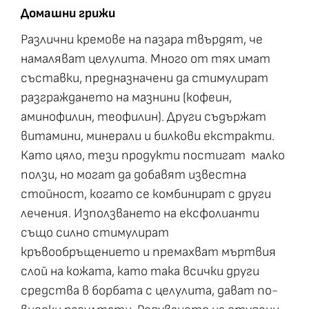
Домашни грижи
Различни кремове на пазара твърдят, че
намаляват целулита. Много от тях имат
съставки, предназначени да стимулират
разграждането на мазнини (кофеин,
аминофилин, теофилин). Други съдържат
витамини, минерали и билкови екстракти.
Като цяло, тези продукти постигат малко
ползи, но могат да добавят известна
стойност, когато се комбинират с други
лечения. Използването на ексфолианти
също силно стимулират
кръвообръщението и премахват мъртвия
слой на кожата, като така всички други
средства в борбата с целулита, дават по-