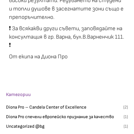
високи резултати. Редуването на студени
и топли душове в засегнатите зони също е
препоръчително.
❗ За всякакви други съвети, заповядайте на
консултация в гр. Варна, бул.В.Варненчик 111.
❗
От екипа на Диона Про
Категории
Diona Pro – Candela Center of Excellence
(2)
Diona Pro спечели европейско признание за качество
(1)
Uncategorized @bg
(1)