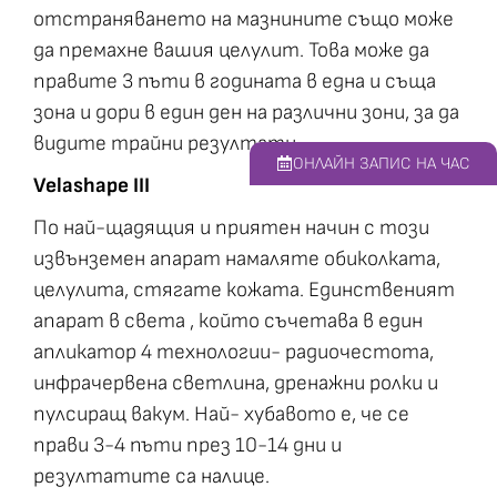
отстраняването на мазнините също може
да премахне вашия целулит. Това може да
правите 3 пъти в годината в една и съща
зона и дори в един ден на различни зони, за да
видите трайни резултати.
ОНЛАЙН ЗАПИС НА ЧАС
Velashape III
По най-щадящия и приятен начин с този
извънземен апарат намаляте обиколката,
целулита, стягате кожата. Единственият
апарат в света , който съчетава в един
апликатор 4 технологии- радиочестота,
инфрачервена светлина, дренажни ролки и
пулсиращ вакум. Най- хубавото е, че се
прави 3-4 пъти през 10-14 дни и
резултатите са налице.