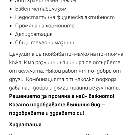
Лош хранителен режим
Бавен метаболизъм
Недостатъчна физическа активност
Промяна на хормоните
Дехидратация
Общи телесни мазнини
Целулита се появява по-малко на по-тъмна
кожа. Има различни начини да се отървете
от целулита. Някои работят по-добре от
други. Комбинацията от няколко подхода
дава най-добри и дълготрайни резултати.
Решението за промяна е най- важното!
Когато подобрявате външния вид –
подобрявате и здравето си!
Хидратация